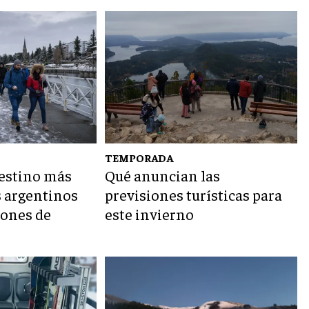
6
TEMPORADA
destino más
Qué anuncian las
s argentinos
previsiones turísticas para
iones de
este invierno