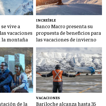
INCREÍBLE
 se vive a
Banco Macro presenta su
 las vacaciones
propuesta de beneficios para
n la montaña
las vacaciones de invierno
VACACIONES
tación de la
Bariloche alcanza hasta 35