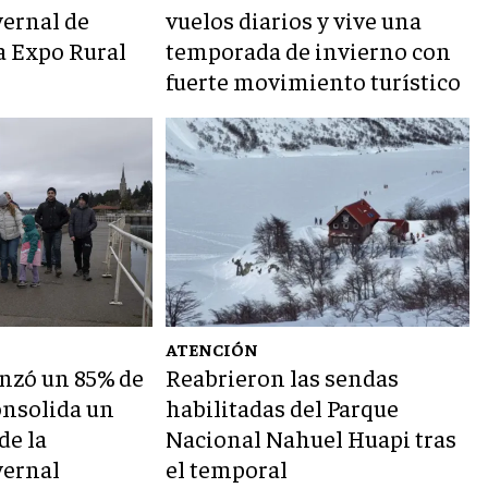
ernal de
vuelos diarios y vive una
a Expo Rural
temporada de invierno con
fuerte movimiento turístico
ATENCIÓN
anzó un 85% de
Reabrieron las sendas
onsolida un
habilitadas del Parque
de la
Nacional Nahuel Huapi tras
vernal
el temporal