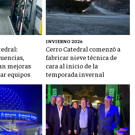
INVIERNO 2026
tedral:
Cerro Catedral comenzó a
cuencias,
fabricar nieve técnica de
úan mejoras
cara al inicio de la
tar equipos
temporada invernal