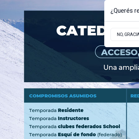
¿Querés re
Jueves 6
de
Agosto
de 2026
NO, GRACI
BARILOCHE
ZONA ANDINA
ZONA ATLÁNT
Turismo