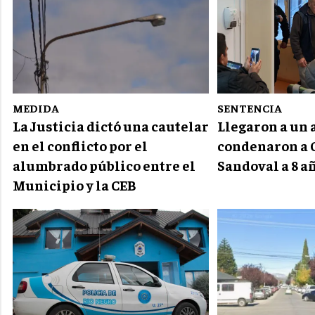
MEDIDA
SENTENCIA
La Justicia dictó una cautelar
Llegaron a un 
en el conflicto por el
condenaron a 
alumbrado público entre el
Sandoval a 8 a
Municipio y la CEB