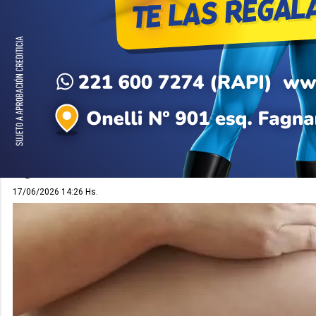
DECISIÓN
La Justicia ordenó a Ipross
un tratamiento de fertiliz
Una mujer de Bariloche obtuvo un fallo favorable t
una técnica de reproducción asistida de alta comp
limitaciones impuestas por la obra social provinc
legislación nacional.
17/06/2026 14:26 Hs.