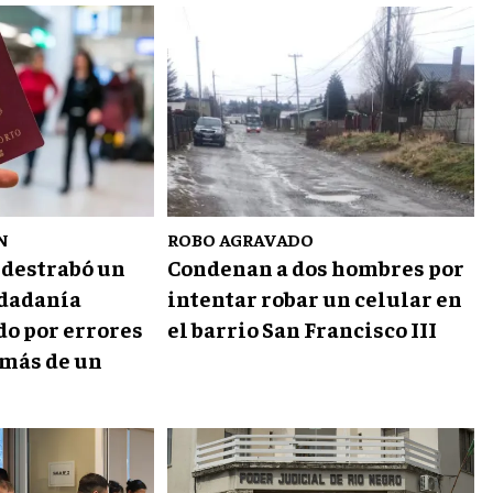
N
ROBO AGRAVADO
 destrabó un
Condenan a dos hombres por
udadanía
intentar robar un celular en
do por errores
el barrio San Francisco III
 más de un