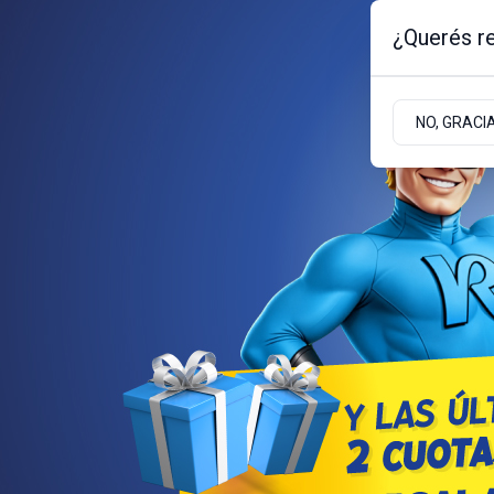
¿Querés re
Lunes 10
de
Agosto
de 2026
NO, GRACI
BARILOCHE
ZONA ANDINA
ZONA ATLÁNT
JUDICIALES