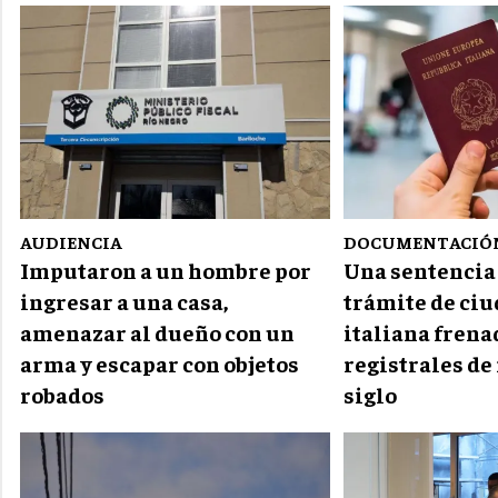
AUDIENCIA
DOCUMENTACIÓ
Imputaron a un hombre por
Una sentencia
ingresar a una casa,
trámite de ci
amenazar al dueño con un
italiana frena
arma y escapar con objetos
registrales de
robados
siglo