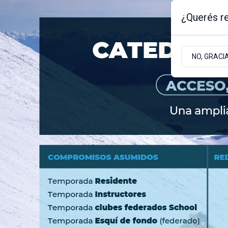
¿Querés re
Viernes 7
de
Agosto
de 2026
NO, GRACI
BARILOCHE
ZONA ANDINA
ZONA ATLÁNT
JUDICIALES