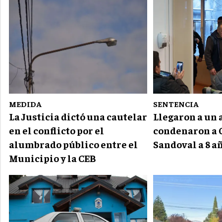
MEDIDA
SENTENCIA
La Justicia dictó una cautelar
Llegaron a un 
en el conflicto por el
condenaron a 
alumbrado público entre el
Sandoval a 8 a
Municipio y la CEB