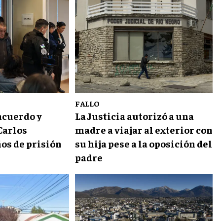
FALLO
acuerdo y
La Justicia autorizó a una
Carlos
madre a viajar al exterior con
ños de prisión
su hija pese a la oposición del
padre