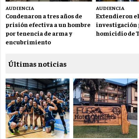
AUDIENCIA
AUDIENCIA
Condenaron a tres años de
Extendieron el
prisión efectiva a un hombre
investigación 
por tenencia de arma y
homicidio de 
encubrimiento
Últimas noticias