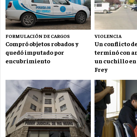
FORMULACIÓN DE CARGOS
VIOLENCIA
Compró objetos robados y
Un conflicto d
quedó imputado por
terminó con a
encubrimiento
un cuchillo en
Frey