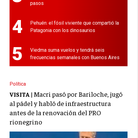
pasos
4
Pehuén: el fósil viviente que compartió la
Patagonia con los dinosaurios
5
Viedma suma vuelos y tendrá seis
frecuencias semanales con Buenos Aires
Política
Macri pasó por Bariloche, jugó
VISITA |
al pádel y habló de infraestructura
antes de la renovación del PRO
rionegrino