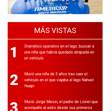
MÁS VISTAS
1
Dramático operativo en el lago: buscan a
una niña que habría quedado atrapada en
un vehículo
2
Murió una niña de 3 años tras caer el
vehículo en el que viajaba al lago Nahuel
Huapi
3
Murió Jorge Messi, el padre de Lionel que
acompañó al astro desde sus primeros