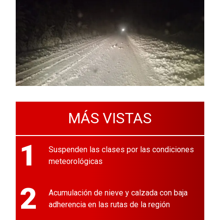
MÁS VISTAS
1
Suspenden las clases por las condiciones
meteorológicas
2
Acumulación de nieve y calzada con baja
adherencia en las rutas de la región