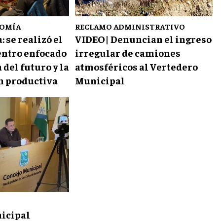
NOMÍA
RECLAMO ADMINISTRATIVO
 se realizó el
VIDEO| Denuncian el ingreso
ntro enfocado
irregular de camiones
 del futuro y la
atmosféricos al Vertedero
n productiva
Municipal
nicipal