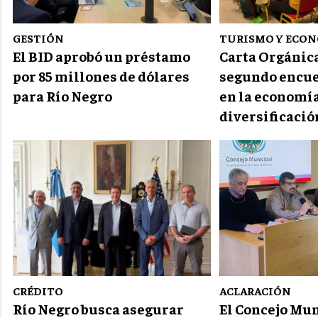
GESTIÓN
TURISMO Y ECO
El BID aprobó un préstamo
Carta Orgánica:
por 85 millones de dólares
segundo encue
para Río Negro
en la economía
diversificació
CRÉDITO
ACLARACIÓN
Río Negro busca asegurar
El Concejo Mu