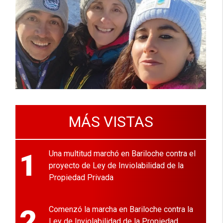
MÁS VISTAS
1
Una multitud marchó en Bariloche contra el
proyecto de Ley de Inviolabilidad de la
Propiedad Privada
2
Comenzó la marcha en Bariloche contra la
Ley de Inviolabilidad de la Propiedad