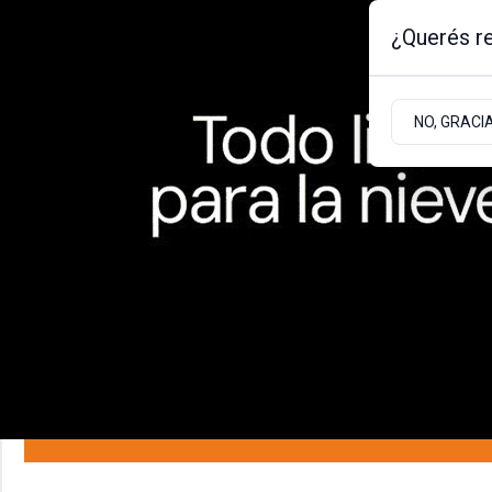
¿Querés re
Viernes 7
de
Agosto
de 2026
NO, GRACI
BARILOCHE
ZONA ANDINA
ZONA ATLÁNT