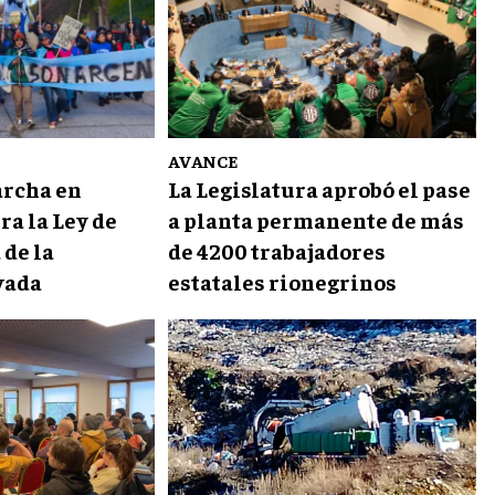
AVANCE
rcha en
La Legislatura aprobó el pase
ra la Ley de
a planta permanente de más
 de la
de 4200 trabajadores
vada
estatales rionegrinos