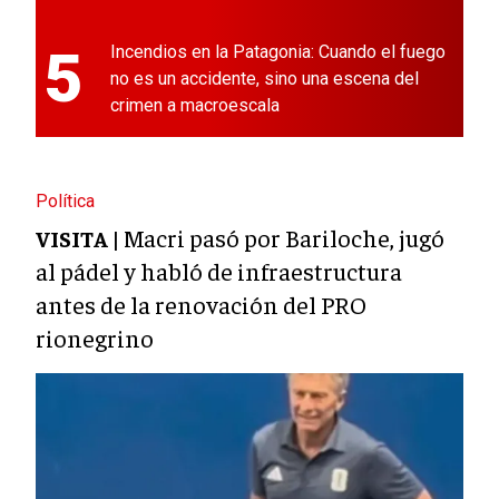
5
Incendios en la Patagonia: Cuando el fuego
no es un accidente, sino una escena del
crimen a macroescala
Política
Macri pasó por Bariloche, jugó
VISITA |
al pádel y habló de infraestructura
antes de la renovación del PRO
rionegrino