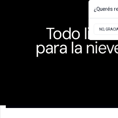
¿Querés re
Viernes 7
de
Agosto
de 2026
NO, GRACI
BARILOCHE
ZONA ANDINA
ZONA ATLÁNT