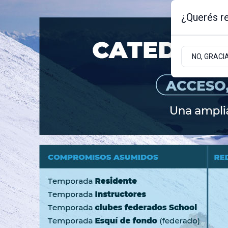
¿Querés re
Jueves 6
de
Agosto
de 2026
NO, GRACI
BARILOCHE
ZONA ANDINA
ZONA ATLÁNT