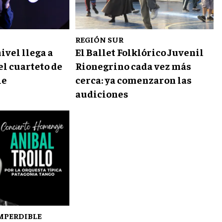
REGIÓN SUR
nivel llega a
El Ballet Folklórico Juvenil
el cuarteto de
Rionegrino cada vez más
ie
cerca: ya comenzaron las
audiciones
MPERDIBLE