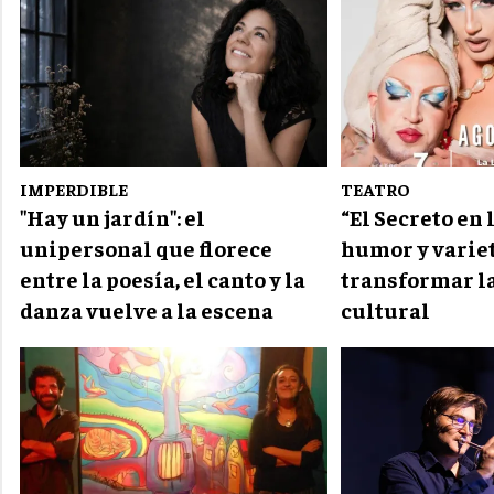
IMPERDIBLE
TEATRO
"Hay un jardín": el
“El Secreto en 
unipersonal que florece
humor y varie
entre la poesía, el canto y la
transformar l
danza vuelve a la escena
cultural