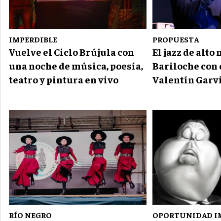
IMPERDIBLE
PROPUESTA
Vuelve el Ciclo Brújula con
El jazz de alto 
una noche de música, poesía,
Bariloche con 
teatro y pintura en vivo
Valentín Garv
RÍO NEGRO
OPORTUNIDAD I