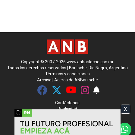
Copyright © 2007-2026 www.anbariloche.com.ar
Todos los derechos reservados | Bariloche, Río Negro, Argentina
Términos y condiciones
Archivo
|
Acerca de ANBariloche
Contáctenos
X
Publicidad
Media Kit
|
Rss
CMS para medios
by
Troop