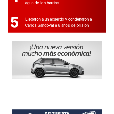
agua de los barrios
5
Llegaron a un acuerdo y condenaron a
Carlos Sandoval a 8 años de prisión