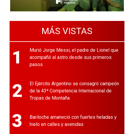
MÁS VISTAS
1
Murió Jorge Messi, el padre de Lionel que
acompañó al astro desde sus primeros
pasos
2
El Ejército Argentino se consagró campeón
de la 43ª Competencia Internacional de
Tropas de Montaña
3
Bariloche amaneció con fuertes heladas y
hielo en calles y avenidas