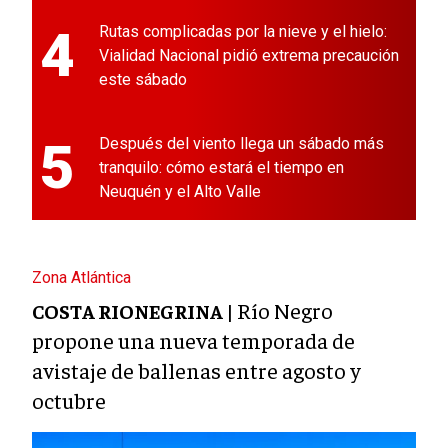
4
Rutas complicadas por la nieve y el hielo:
Vialidad Nacional pidió extrema precaución
este sábado
5
Después del viento llega un sábado más
tranquilo: cómo estará el tiempo en
Neuquén y el Alto Valle
Zona Atlántica
Río Negro
COSTA RIONEGRINA |
propone una nueva temporada de
avistaje de ballenas entre agosto y
octubre