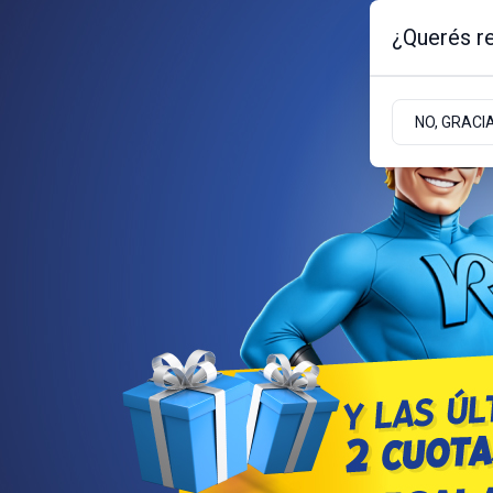
¿Querés re
Viernes 7
de
Agosto
de 2026
NO, GRACI
BARILOCHE
ZONA ANDINA
ZONA ATLÁNT