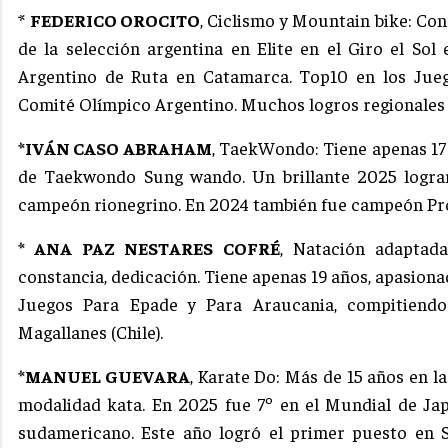
*
FEDERICO OROCITO
, Ciclismo y Mountain bike: Con
de la selección argentina en Elite en el Giro el So
Argentino de Ruta en Catamarca. Top10 en los Jueg
Comité Olímpico Argentino. Muchos logros regionales y
*IVÁN CASO ABRAHAM
, TaekWondo: Tiene apenas 17 
de Taekwondo Sung wando. Un brillante 2025 logran
campeón rionegrino. En 2024 también fue campeón Prov
* ANA PAZ NESTARES COFRÉ
, Natación adaptada
constancia, dedicación. Tiene apenas 19 años, apasiona
Juegos Para Epade y Para Araucania, compitiend
Magallanes (Chile).
*MANUEL GUEVARA
, Karate Do: Más de 15 años en la
modalidad kata. En 2025 fue 7º en el Mundial de J
sudamericano. Este año logró el primer puesto en S