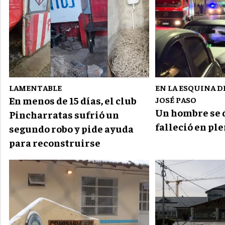
LAMENTABLE
EN LA ESQUINA D
En menos de 15 días, el club
JOSÉ PASO
Un hombre se 
Pincharratas sufrió un
falleció en pl
segundo robo y pide ayuda
para reconstruirse