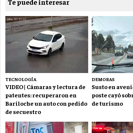
Te puede interesar
TECNOLOGÍA
DEMORAS
VIDEO| Cámaras y lectura de
Susto en aveni
patentes: recuperaron en
poste cayó sob
Bariloche un auto con pedido
de turismo
de secuestro