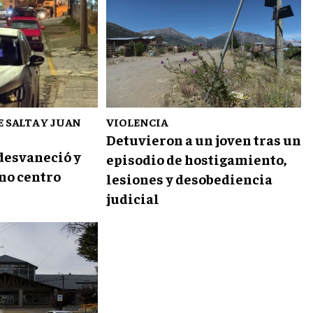
E SALTA Y JUAN
VIOLENCIA
Detuvieron a un joven tras un
desvaneció y
episodio de hostigamiento,
eno centro
lesiones y desobediencia
judicial