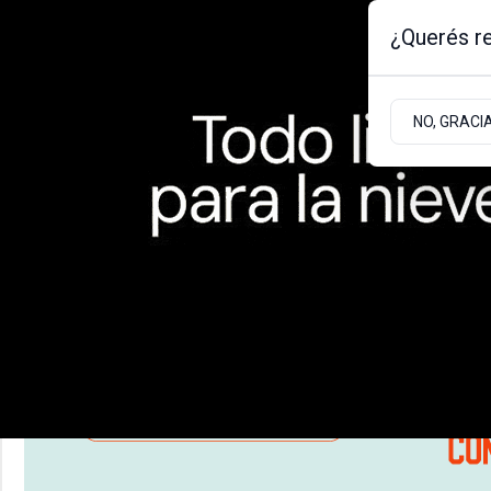
¿Querés re
Jueves 6
de
Agosto
de 2026
NO, GRACI
BARILOCHE
ZONA ANDINA
ZONA ATLÁNT