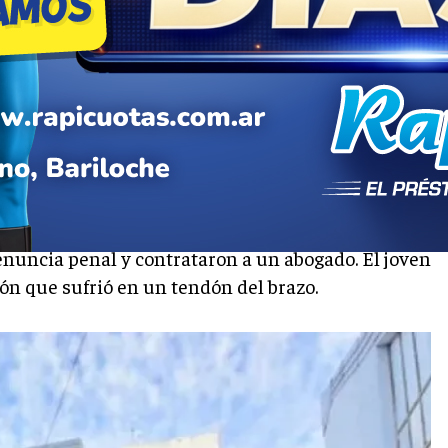
 nada”: habló la familia
el CPEM 6
denuncia penal y contrataron a un abogado. El joven
ón que sufrió en un tendón del brazo.