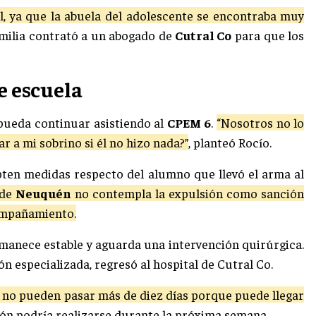
al, ya que la abuela del adolescente se encontraba muy
amilia contrató a un abogado de
Cutral Co
para que los
e escuela
 pueda continuar asistiendo al
CPEM 6
.
“Nosotros no lo
 a mi sobrino si él no hizo nada?”
, planteó Rocío.
pten medidas respecto del alumno que llevó el arma al
 de
Neuquén
no contempla la expulsión como sanción
compañamiento.
rmanece estable y aguarda una intervención quirúrgica.
n especializada, regresó al hospital de Cutral Co.
 y no pueden pasar más de diez días porque puede llegar
ación podría realizarse durante la próxima semana.