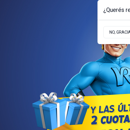
¿Querés re
Jueves 6
de
Agosto
de 2026
NO, GRACI
BARILOCHE
ZONA ANDINA
ZONA ATLÁNT