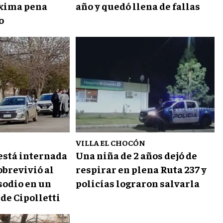
xima pena
año y quedó llena de fallas
o
VILLA EL CHOCÓN
 está internada
Una niña de 2 años dejó de
obrevivió al
respirar en plena Ruta 237 y
sodio en un
policías lograron salvarla
de Cipolletti