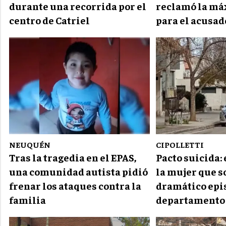
durante una recorrida por el
reclamó la má
centro de Catriel
para el acusad
NEUQUÉN
CIPOLLETTI
Tras la tragedia en el EPAS,
Pacto suicida:
una comunidad autista pidió
la mujer que s
frenar los ataques contra la
dramático epi
familia
departamento 