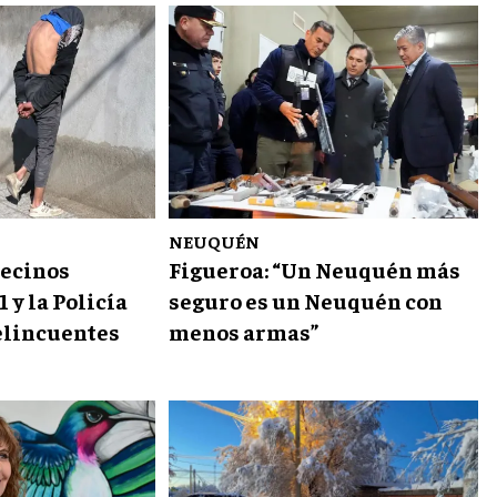
NEUQUÉN
vecinos
Figueroa: “Un Neuquén más
1 y la Policía
seguro es un Neuquén con
elincuentes
menos armas”