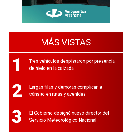
MÁS VISTAS
1
Tres vehículos despistaron por presencia
de hielo en la calzada
2
Largas filas y demoras complican el
tránsito en rutas y avenidas
3
El Gobierno designó nuevo director del
Servicio Meteorológico Nacional