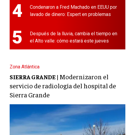
4
Condenaron a Fred Machado en EEUU por
lavado de dinero: Espert en problemas
5
Después de la lluvia, cambia el tiempo en
el Alto valle: cómo estará este jueves
Zona Atlántica
Modernizaron el
SIERRA GRANDE |
servicio de radiología del hospital de
Sierra Grande