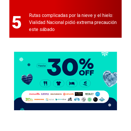
5
Rutas complicadas por la nieve y el hielo:
Vialidad Nacional pidió extrema precaución
este sábado