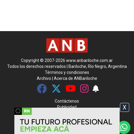
Copyright © 2007-2026 www.anbariloche.com.ar
Todos los derechos reservados | Bariloche, Río Negro, Argentina
Términos y condiciones
Archivo
|
Acerca de ANBariloche
Contáctenos
X
Publicidad
Media Kit
|
Rss
CMS para medios
by
Troop