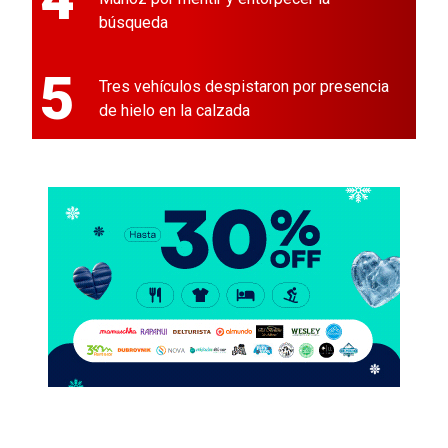
búsqueda
5
Tres vehículos despistaron por presencia
de hielo en la calzada