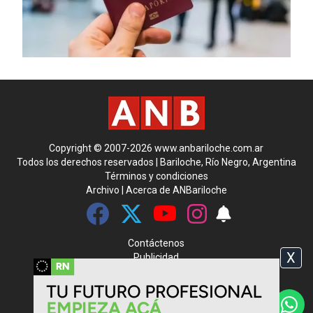
Copyright © 2007-2026 www.anbariloche.com.ar
Todos los derechos reservados | Bariloche, Río Negro, Argentina
Términos y condiciones
Archivo
|
Acerca de ANBariloche
Contáctenos
X
Publicidad
Media Kit
|
Rss
CMS para medios
by
Troop