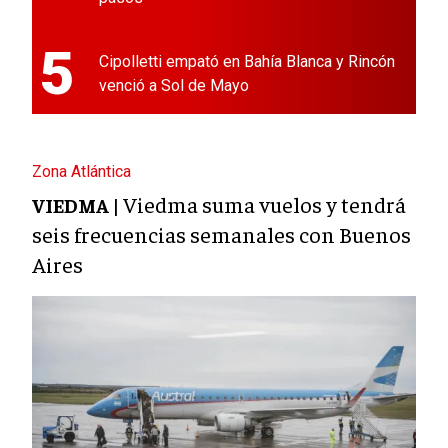
5
Cipolletti empató en Bahía Blanca y Rincón
venció a Sol de Mayo
Zona Atlántica
Viedma suma vuelos y tendrá
VIEDMA |
seis frecuencias semanales con Buenos
Aires