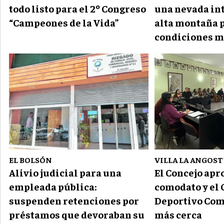
todo listo para el 2º Congreso
una nevada int
“Campeones de la Vida”
alta montaña 
condiciones m
EL BOLSÓN
VILLA LA ANGOS
Alivio judicial para una
El Concejo apr
empleada pública:
comodato y el 
suspenden retenciones por
Deportivo Com
préstamos que devoraban su
más cerca