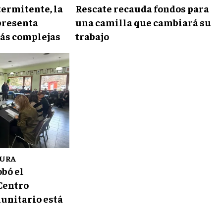
ermitente, la
Rescate recauda fondos para
presenta
una camilla que cambiará su
ás complejas
trabajo
TURA
obó el
Centro
unitario está