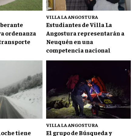
VILLA LA ANGOSTURA
iberante
Estudiantes de Villa La
eva ordenanza
Angostura representarán a
 transporte
Neuquén en una
competencia nacional
VILLA LA ANGOSTURA
loche tiene
El grupo de Búsqueda y