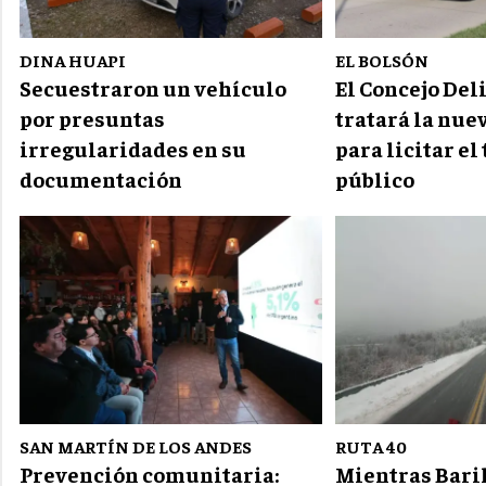
DINA HUAPI
EL BOLSÓN
Secuestraron un vehículo
El Concejo Del
por presuntas
tratará la nu
irregularidades en su
para licitar el
documentación
público
SAN MARTÍN DE LOS ANDES
RUTA 40
Prevención comunitaria:
Mientras Bari