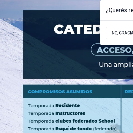
¿Querés re
Jueves 6
de
Agosto
de 2026
NO, GRACI
BARILOCHE
ZONA ANDINA
ZONA ATLÁNT