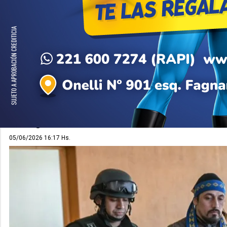
DECISIÓN
La Justicia aprobó el trasl
tras semanas de reclamos
La decisión judicial se conoció este viernes y rep
rechazos al pedido impulsado por la defensa y el
llevaba 39 días de huelga de hambre en reclamo p
a la región cordillerana.
05/06/2026 16:17 Hs.