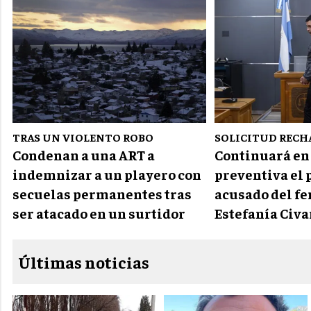
TRAS UN VIOLENTO ROBO
SOLICITUD RECH
Condenan a una ART a
Continuará en
indemnizar a un playero con
preventiva el 
secuelas permanentes tras
acusado del fe
ser atacado en un surtidor
Estefanía Civa
Últimas noticias