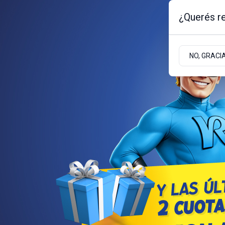
¿Querés re
Jueves 6
de
Agosto
de 2026
NO, GRACI
BARILOCHE
ZONA ANDINA
ZONA ATLÁNT
JUDICIALES