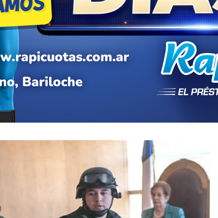
ado de Jones Huala a Esquel
resenta un cambio respecto de los reiterados
 entorno del lonko mapuche. Facundo Jones Huala
or sus condiciones de detención y el acercamiento