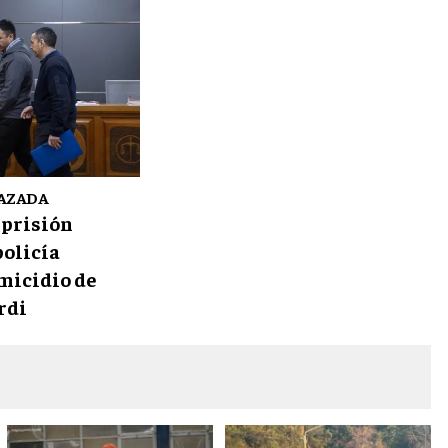
AZADA
 prisión
policía
micidio de
rdi