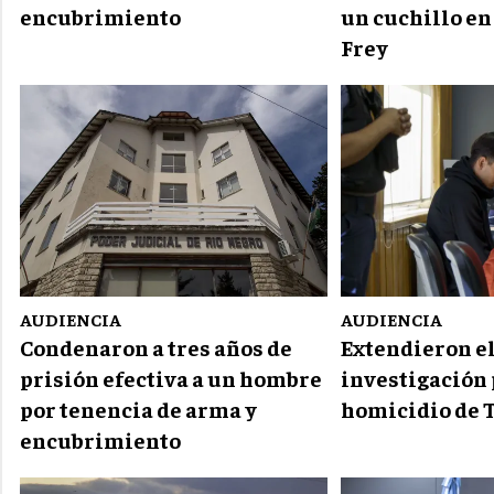
encubrimiento
un cuchillo en
Frey
AUDIENCIA
AUDIENCIA
Condenaron a tres años de
Extendieron el
prisión efectiva a un hombre
investigación 
por tenencia de arma y
homicidio de 
encubrimiento