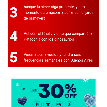
3
Aunque la nieve siga presente, ya es
momento de empezar a soñar con el jardín
de primavera
4
Pehuén: el fósil viviente que compartió la
Patagonia con los dinosaurios
5
Viedma suma vuelos y tendrá seis
frecuencias semanales con Buenos Aires