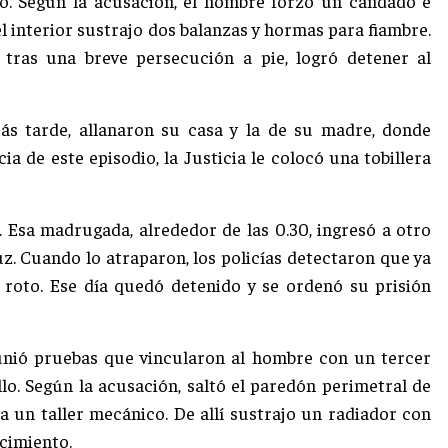
o. Según la acusación, el hombre forzó un candado e
el interior sustrajo dos balanzas y hormas para fiambre.
y, tras una breve persecución a pie, logró detener al
ás tarde, allanaron su casa y la de su madre, donde
a de este episodio, la Justicia le colocó una tobillera
r. Esa madrugada, alrededor de las 0.30, ingresó a otro
uz. Cuando lo atraparon, los policías detectaron que ya
ió roto. Ese día quedó detenido y se ordenó su prisión
reunió pruebas que vincularon al hombre con un tercer
llo. Según la acusación, saltó el paredón perimetral de
a un taller mecánico. De allí sustrajo un radiador con
ecimiento.