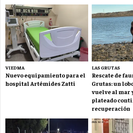
VIEDMA
LAS GRUTAS
Nuevo equipamiento para el
Rescate de fau
hospital Artémides Zatti
Grutas: un lob
vuelve al mar 
plateado cont
recuperación