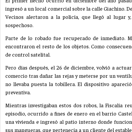
El primer hecho ocurrió en diciembre del año pasad
ingresó a un local comercial sobre la calle Giachino. D
Vecinos alertaron a la policía, que llegó al lugar 
sospechoso.
Parte de lo robado fue recuperado de inmediato. M
encontraron el resto de los objetos. Como consecuenci
de control satelital.
Pero días después, el 26 de diciembre, volvió a actua
comercio tras dañar las rejas y meterse por un ventil
no llevaba puesta la tobillera. El dispositivo aparec
preventiva.
Mientras investigaban estos dos robos, la Fiscalía 
episodio, ocurrido a fines de enero en el barrio Caste
una vivienda e ingresó al patio interno donde funcion
sus mangueras, que pertenecía a un cliente del establ