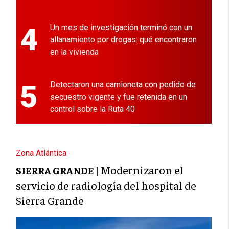
4
Un mes de investigación terminó con un
allanamiento por drogas: qué encontraron
en la vivienda
5
Detectaron una camioneta con pedido de
secuestro vigente y fue retenida en un
control sobre la Ruta 40
Zona Atlántica
Modernizaron el
SIERRA GRANDE |
servicio de radiología del hospital de
Sierra Grande