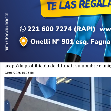
ZONA ATLÁNTICA
VIEDMA
Robó dos comercios, se sacó
la rompió: piden 4 años de 
El hombre reconoció los hechos cometidos en poca
un taller mecánico. La defensa pidió resguardar su 
aceptó la prohibición de difundir su nombre e imá
03/06/2026 10:05 Hs.