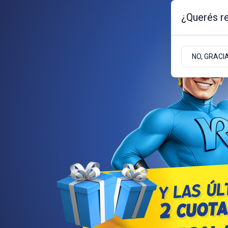
¿Querés re
Viernes 7
de
Agosto
de 2026
NO, GRACI
BARILOCHE
ZONA ANDINA
ZONA ATLÁNT