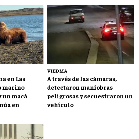
VIEDMA
na en Las
A través de las cámaras,
o marino
detectaron maniobras
y un macá
peligrosas y secuestraron un
inúa en
vehículo