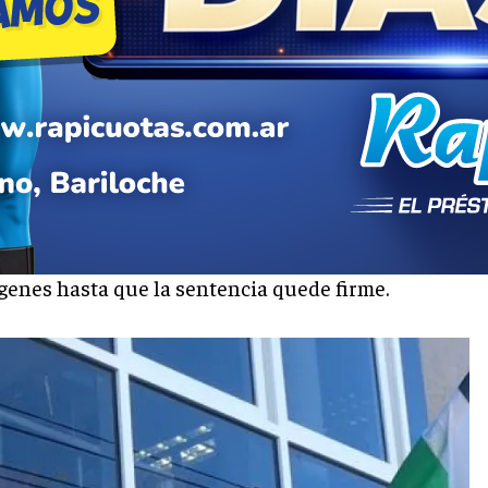
 la tobillera electrónica y
prisión efectiva
s semanas. También se lo vinculó con un hurto en
identidad para proteger a sus hijos, y el juez
genes hasta que la sentencia quede firme.