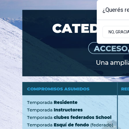
¿Querés re
Viernes 7
de
Agosto
de 2026
NO, GRACI
BARILOCHE
ZONA ANDINA
ZONA ATLÁNT