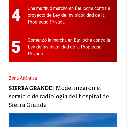
4
Una multitud marchó en Bariloche contra el
proyecto de Ley de Inviolabilidad de la
Propiedad Privada
5
Comenzó la marcha en Bariloche contra la
Ley de Inviolabilidad de la Propiedad
Privada
Zona Atlántica
Modernizaron el
SIERRA GRANDE |
servicio de radiología del hospital de
Sierra Grande