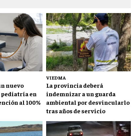
VIEDMA
un nuevo
La provincia deberá
 pediatría en
indemnizar a un guarda
ención al 100%
ambiental por desvincularlo
tras años de servicio