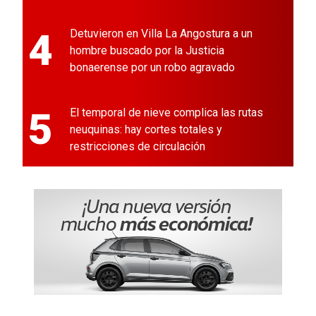
4
Detuvieron en Villa La Angostura a un
hombre buscado por la Justicia
bonaerense por un robo agravado
5
El temporal de nieve complica las rutas
neuquinas: hay cortes totales y
restricciones de circulación