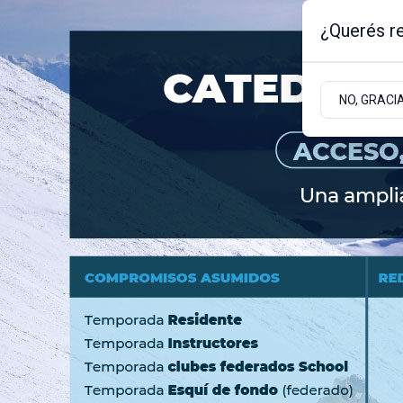
¿Querés re
Viernes 7
de
Agosto
de 2026
NO, GRACI
BARILOCHE
ZONA ANDINA
ZONA ATLÁNT