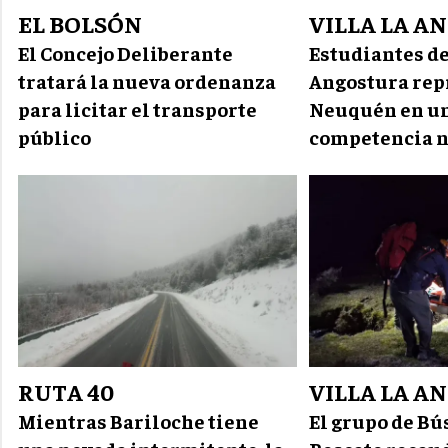
EL BOLSÓN
VILLA LA A
El Concejo Deliberante
Estudiantes de
tratará la nueva ordenanza
Angostura rep
para licitar el transporte
Neuquén en u
público
competencia n
RUTA 40
VILLA LA A
Mientras Bariloche tiene
El grupo de Bú