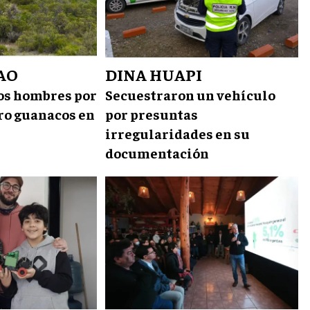
AO
DINA HUAPI
os hombres por
Secuestraron un vehículo
tro guanacos en
por presuntas
irregularidades en su
documentación