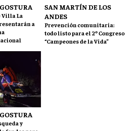
NGOSTURA
SAN MARTÍN DE LOS
 Villa La
ANDES
resentarán a
Prevención comunitaria:
na
todo listo para el 2º Congreso
acional
“Campeones de la Vida”
NGOSTURA
squeda y