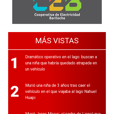
MÁS VISTAS
1
Dramático operativo en el lago: buscan a
una niña que habría quedado atrapada en
un vehículo
2
Murió una niña de 3 años tras caer el
vehículo en el que viajaba al lago Nahuel
Huapi
Murió Jorge Messi, el padre de Lionel que