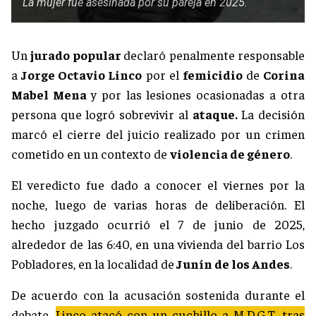
La mujer fue asesinada por su pareja en 2025.
Un
jurado popular
declaró penalmente responsable
a
Jorge Octavio Linco
por el
femicidio
de
Corina
Mabel Mena
y por las lesiones ocasionadas a otra
persona que logró sobrevivir al
ataque.
La decisión
marcó el cierre del juicio realizado por un crimen
cometido en un contexto de
violencia de género
.
El veredicto fue dado a conocer el viernes por la
noche, luego de varias horas de deliberación. El
hecho juzgado ocurrió el 7 de junio de 2025,
alrededor de las 6:40, en una vivienda del barrio Los
Pobladores, en la localidad de
Junín de los Andes
.
De acuerdo con la acusación sostenida durante el
debate,
Linco atacó con un cuchillo a M.D.G.T. tras