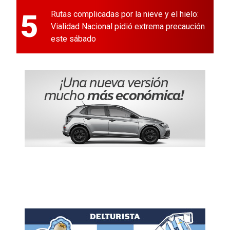
5
Rutas complicadas por la nieve y el hielo:
Vialidad Nacional pidió extrema precaución
este sábado