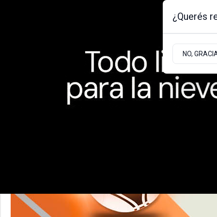
¿Querés re
Miércoles 5
de
Agosto
de 2026
NO, GRACI
BARILOCHE
ZONA ANDINA
ZONA ATLÁNT