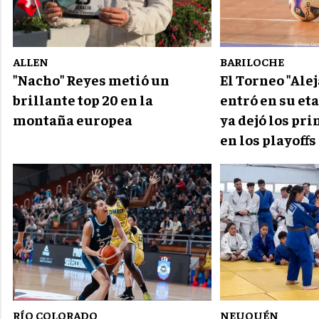
ALLEN
BARILOCHE
"Nacho" Reyes metió un
El Torneo "Ale
brillante top 20 en la
entró en su et
montaña europea
ya dejó los pr
en los playoffs
RÍO COLORADO
NEUQUÉN