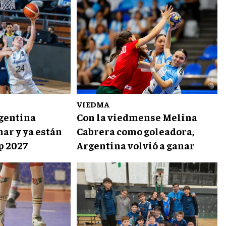
VIEDMA
rgentina
Con la viedmense Melina
nar y ya están
Cabrera como goleadora,
p 2027
Argentina volvió a ganar