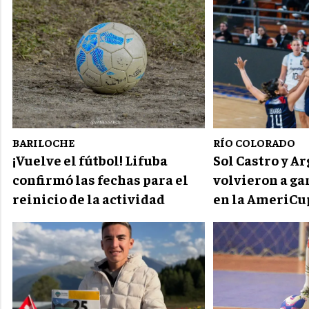
BARILOCHE
RÍO COLORADO
¡Vuelve el fútbol! Lifuba
Sol Castro y A
confirmó las fechas para el
volvieron a ga
reinicio de la actividad
en la AmeriCu