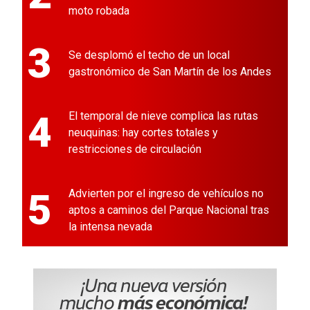
moto robada
3
Se desplomó el techo de un local
gastronómico de San Martín de los Andes
4
El temporal de nieve complica las rutas
neuquinas: hay cortes totales y
restricciones de circulación
5
Advierten por el ingreso de vehículos no
aptos a caminos del Parque Nacional tras
la intensa nevada