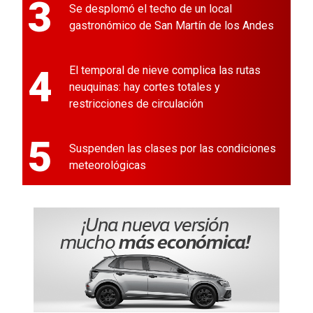
3
Se desplomó el techo de un local
gastronómico de San Martín de los Andes
4
El temporal de nieve complica las rutas
neuquinas: hay cortes totales y
restricciones de circulación
5
Suspenden las clases por las condiciones
meteorológicas