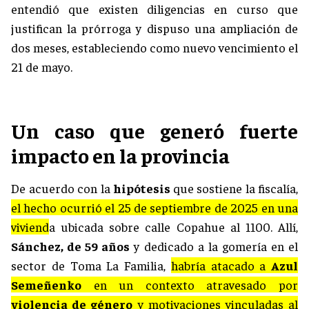
entendió que existen diligencias en curso que
justifican la prórroga y dispuso una ampliación de
dos meses, estableciendo como nuevo vencimiento el
21 de mayo.
Un caso que generó fuerte
impacto en la provincia
De acuerdo con la
hipótesis
que sostiene la fiscalía,
el hecho ocurrió el 25 de septiembre de 2025 en una
viviend
a ubicada sobre calle Copahue al 1100. Allí,
Sánchez, de 59 años
y dedicado a la gomería en el
sector de Toma La Familia,
habría atacado a
Azul
Semeñenko
en un contexto atravesado por
violencia de género
y motivaciones vinculadas al