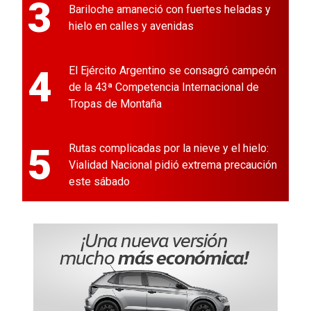
3
Bariloche amaneció con fuertes heladas y
hielo en calles y avenidas
4
El Ejército Argentino se consagró campeón
de la 43ª Competencia Internacional de
Tropas de Montaña
5
Rutas complicadas por la nieve y el hielo:
Vialidad Nacional pidió extrema precaución
este sábado